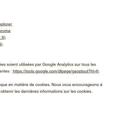
xplorer
Chrome
 X)
S)
s soient utilisées par Google Analytics sur tous les
vantes :
https://tools.google.com/dlpage/gaoptout?hl=fr
.
litique en matière de cookies. Nous vous encourageons à
obtenir les dernières informations sur les cookies.