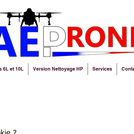
s 6L et 10L
Version Nettoyage HP
Services
Cont
ière de cookies
kie ?