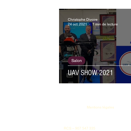
Christophe Divoire
24 oct. 2021
1 min de lecture
Salon
UAV SHOW 2021
Mentions légales
RCS – 907 547 335