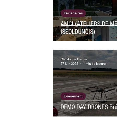
Partenaires
AMGI (ATELIERS DE M
ISSOLDUNOIS)
Christophe Divoire
27 juin 2022
1 min de lecture
Évènement
DEMO DAY DRONES Brét