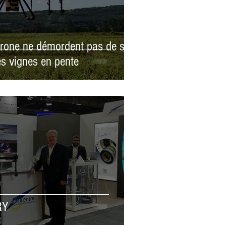
drone ne démordent pas de son
les vignes en pente
RY