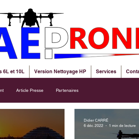
s 6L et 10L
Version Nettoyage HP
Services
Cont
nt
Article Presse
Partenaires
Didier CARRÉ
6 déc. 2022
1 min de lecture