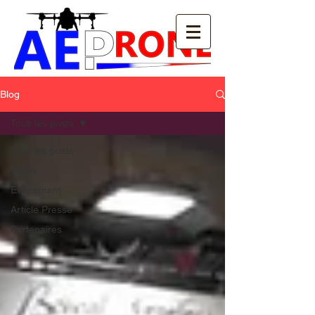
Blog
Tous les posts
Tous les posts
Salon
Évènement
Article Presse
Partenaires