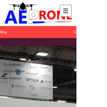
Blog
Tous les posts
Tous les posts
Salon
Évènement
Article Presse
Partenaires