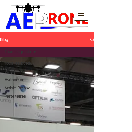
Blog
Tous les posts
Tous les posts
Salon
Évènement
Article Presse
Partenaires